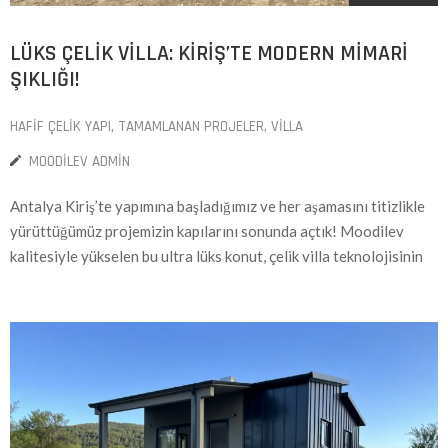
LÜKS ÇELIK VILLA: KIRIŞ’TE MODERN MIMARI
ŞIKLIĞI!
HAFIF ÇELIK YAPI
‚
TAMAMLANAN PROJELER
‚
VILLA
MOODILEV ADMIN
Antalya Kiriş’te yapımına başladığımız ve her aşamasını titizlikle
yürüttüğümüz projemizin kapılarını sonunda açtık! Moodilev
kalitesiyle yükselen bu ultra lüks konut, çelik villa teknolojisinin