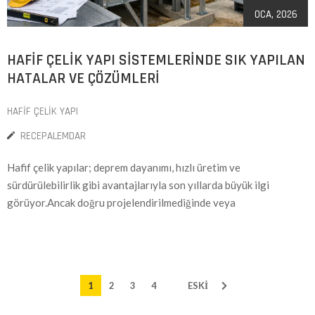
OCA, 2026
HAFIF ÇELIK YAPI SISTEMLERINDE SIK YAPILAN
HATALAR VE ÇÖZÜMLERI
HAFIF ÇELIK YAPI
RECEPALEMDAR
Hafif çelik yapılar; deprem dayanımı, hızlı üretim ve
sürdürülebilirlik gibi avantajlarıyla son yıllarda büyük ilgi
görüyor.Ancak doğru projelendirilmediğinde veya
1
2
3
4
ESKİ