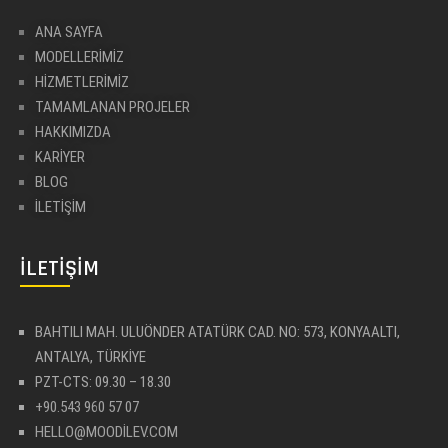
ANA SAYFA
MODELLERIMIZ
HIZMETLERIMIZ
TAMAMLANAN PROJELER
HAKKIMIZDA
KARIYER
BLOG
İLETIŞIM
İLETIŞIM
BAHTILI MAH. ULUÖNDER ATATÜRK CAD. NO: 573, KONYAALTI,
ANTALYA, TÜRKİYE
PZT-CTS: 09.30 – 18.30
+90.543 960 57 07
HELLO@MOODILEV.COM