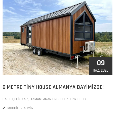
09
HAZ, 2026
8 METRE TINY HOUSE ALMANYA BAYIMIZDE!
HAFIF ÇELIK YAPI
‚
TAMAMLANAN PROJELER
‚
TINY HOUSE
MOODILEV ADMIN