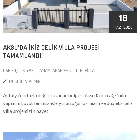
18
HAZ, 2026
AKSU’DA İKIZ ÇELIK VILLA PROJESI
TAMAMLANDI!
HAFIF ÇELIK YAPI
‚
TAMAMLANAN PROJELER
‚
VILLA
MOODILEV ADMIN
Antalya’nın hızla değer kazanan bölgesi Aksu Kemerağzı’nda
yapımını büyük bir titizlikle yürüttüğümüz imarlı ve dubleks çelik
villa projemizi nihayet