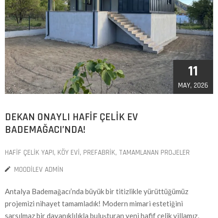
11
MAY, 2026
DEKAN ONAYLI HAFIF ÇELIK EV
BADEMAĞACI’NDA!
HAFIF ÇELIK YAPI
‚
KÖY EVI
‚
PREFABRIK
‚
TAMAMLANAN PROJELER
MOODILEV ADMIN
Antalya Bademağacı’nda büyük bir titizlikle yürüttüğümüz
projemizi nihayet tamamladık! Modern mimari estetiğini
sarsılmaz bir dayanıklılıkla buluşturan yeni hafif çelik villamız,