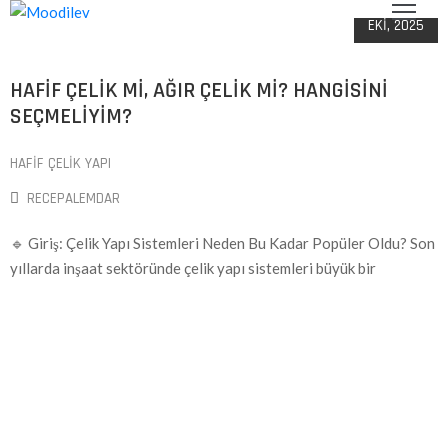
EKI, 2025
HAFIF ÇELIK MI, AĞIR ÇELIK MI? HANGISINI
NA
AYFA
SEÇMELIYIM?
DELLER
HAFIF ÇELIK YAPI
RECEPALEMDAR
ZMETLER
🔹 Giriş: Çelik Yapı Sistemleri Neden Bu Kadar Popüler Oldu? Son
ETIŞIM
yıllarda inşaat sektöründe çelik yapı sistemleri büyük bir
KKIMIZDA
ODILEV’DEN