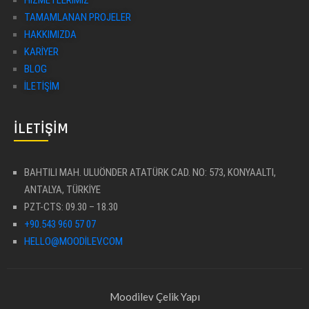
HIZMETLERIMIZ
TAMAMLANAN PROJELER
HAKKIMIZDA
KARIYER
BLOG
İLETIŞIM
İLETIŞIM
BAHTILI MAH. ULUÖNDER ATATÜRK CAD. NO: 573, KONYAALTI,
ANTALYA, TÜRKİYE
PZT-CTS: 09.30 – 18.30
+90.543 960 57 07
HELLO@MOODILEV.COM
Moodilev Çelik Yapı